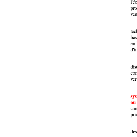
l'é
pro
ven
Une
tec
bas
emb
d'i
La 
dis
con
ver
sys
ou 
cam
pri
Les
des