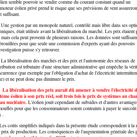
olien semble pouvoir se vendre comme du courant constant quand un
moteur éolien privé prend le risque que ses prévisions de vent assureron
t suffisant.
 gestion par un monopole naturel, contrôlé mais libre dans ses opti
hniques, était utilisée avant la libéralisation du marché. Les prix étaient 
 mais cela peut provenir de plusieurs raisons. Les données sont suffisa
rouillées pour que seule une commission d'experts ayant des pouvoirs
nvestigation puisse s'y retrouver.
libéralisation des marchés et des prix et l'autonomie des réseaux de
tribution est tributaire d'une structure administrative qui empêche la véri
currence (par exemple par l'obligation d'achat de l'électricité intermitten
te) et ne peut donc pas diminuer le prix.
La libéralisation des prix aurait dû amener à vendre l'électricité 
tème éolien à son prix réel, soit trois fois le prix de systèmes au ch
au nucléaire.
L'éolien jouit cependant de subsides et d'autres avantage
ouflés pour que les consommateurs soient contraints à payer le surcoût
x .
 coûts simplifiés indiqués dans la présente étude correspondent à la r
 prix de production. Les conséquences de l'augmentation générale des p