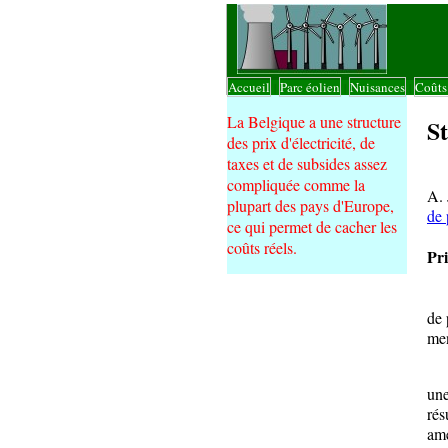
Accueil
Parc éolien
Nuisances
Coût
|
|
|
La Belgique a une structure
St
des prix d'électricité, de
taxes et de subsides assez
La 
compliquée comme la
A. 
plupart des pays d'Europe,
de 
ce qui permet de cacher les
coûts réels.
Pri
Des
de 
men
L'é
une
rés
ame