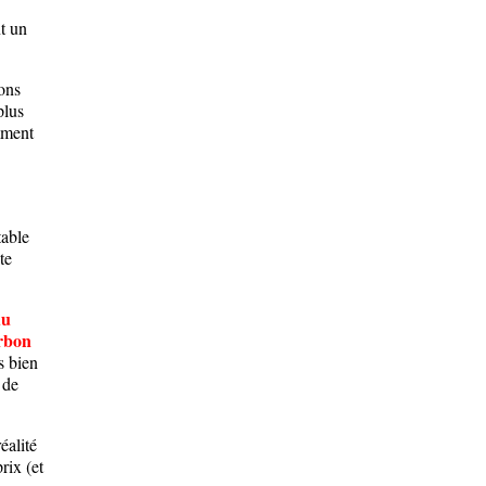
t un
ons
plus
mment
table
te
du
arbon
s bien
 de
éalité
rix (et