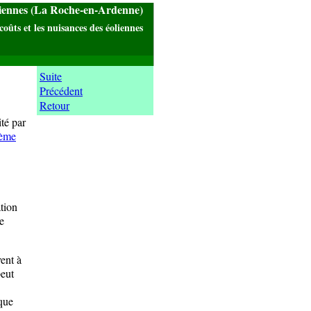
liennes (La Roche-en-Ardenne)
coûts et les nuisances des éoliennes
Suite
Précédent
Retour
té par
tème
tion
e
ent à
peut
que