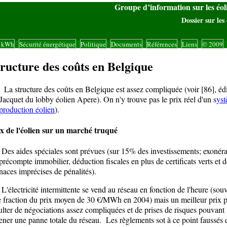
Groupe d’information sur les éo
Dossier sur les 
s kWh
Sécurité énergétique
Politique
Documents
Références
Liens
© 2009
|
|
|
|
|
|
|
ructure des coûts en Belgique
structure des coûts en Belgique est assez compliquée (voir [86], édi
Jacquet du lobby éolien Apere). On n'y trouve pas le prix réel d'un s
ys
production éolien
).
x de l'éolien sur un marché truqué
 aides spéciales sont prévues (sur 15% des investissements; exonéra
précompte immobilier, déduction fiscales en plus de certificats verts et d
aces imprécises de pénalités).
lectricité intermittente se vend au réseau en fonction de l'heure (souv
 fraction du prix moyen de 30 €/MWh en 2004) mais un meilleur prix 
ulter de négociations assez compliquées et de prises de risques pouvant
ner une panne totale du réseau. Les règlements sot à ce point faussés 