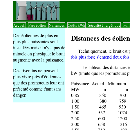
Accueil
Parc éolien
Nuisances
Coûts kWh
Sécurité énergétique
Poli
|
|
|
|
|
Des éoliennes de plus en
Distances des éolie
plus plus puissantes sont
installées mais il n'y a pas de
Techniquement, le bruit est pr
miracle en physique: le bruit
fois plus forte s’entend deux fois
augmente avec la puissance.
Le tableau des distances équ
Des riverains ne peuvent
kW (limite que les promoteurs p
plus vivre près d'éoliennes
que des promoteurs leur ont
Puissance Actuel Minimum
présenté comme étant sans
MW m 
danger.
0,85 350 700
1,00 380 759
1,50 465 930
2,00 537 1074
2,50 600 1200
3,00 658 1315
3,50 710 1420