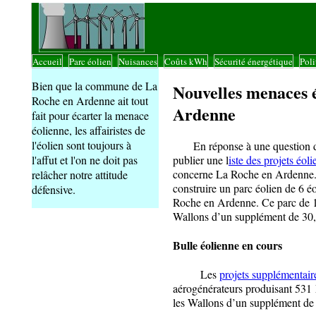
Accueil
Parc éolien
Nuisances
Coûts kWh
Sécurité énergétique
Poli
|
|
|
|
|
Bien que la commune de La
Nouvelles menaces 
Roche en Ardenne ait tout
Ardenne
fait pour écarter la menace
éolienne, les affairistes de
l'éolien sont toujours à
En réponse à une question de 
publier une l
iste des projets éol
l'affut et l'on ne doit pas
concerne La Roche en Ardenne. 
relâcher notre attitude
construire un parc éolien de 6 
défensive.
Roche en Ardenne. Ce parc de 1
Wallons d’un supplément de 30,
Bulle éolienne en cours
Les
projets supplémentair
aérogénérateurs produisant 531
les Wallons d’un supplément de 