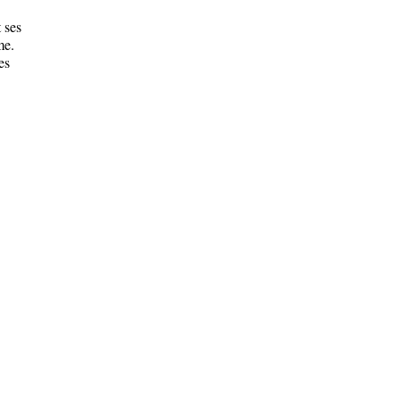
 ses
me.
es
.