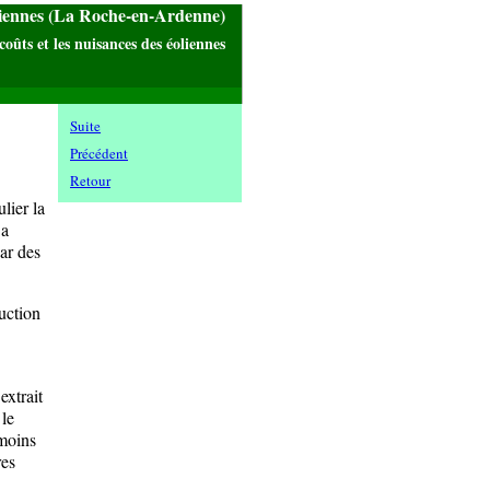
liennes (La Roche-en-Ardenne)
coûts et les nuisances des éoliennes
Suite
Précédent
Retour
lier la
 a
par des
uction
extrait
 le
 moins
res