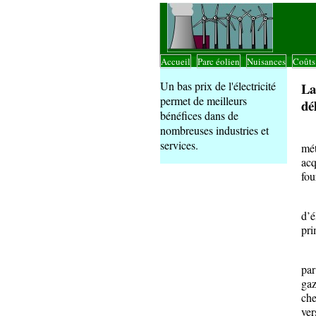
Accueil
Parc éolien
Nuisances
Coût
|
|
|
Un bas prix de l'électricité
La
permet de meilleurs
dé
bénéfices dans de
nombreuses industries et
Les
services.
mét
acq
fou
La 
d’é
pri
Com
par
gaz
che
ver