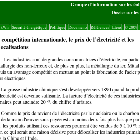
Groupe d’information sur les éo
Dossier sur les 
s kWh
Sécurité énergétique
Politique
Documents
Références
Liens
© 2009
|
|
|
|
|
|
|
 compétition internationale, le prix de l’électricité et les
localisations
 industries sont de grandes consommatrices d’électricité, en particu
allurgie des non-ferreux et, de plus en plus, la métallurgie du fer. Mittal
uis un avantage compétitif en mettant au point la fabrication de l'acier 
rs électriques.
grosse industrie chimique s’est développée vers 1890 quand la prod
lectricité est devenue suffisante. La facture d’électricité de ces industries
maires peut atteindre 20 % du chiffre d’affaires.
me le prix de revient de l’électricité par le nucléaire ou le charbon 
 de la main d'œuvre sous-payée est au moins deux fois plus bas que par
, les produits utilisant ces ressources pourront être vendus de 5 à 10 %
r, ce qui serait une raison décisive pour délocaliser les industries primai
s la Chine et l’Inde.