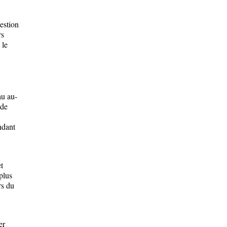
estion
rs
 le
au au-
 de
ndant
t
plus
rs du
er