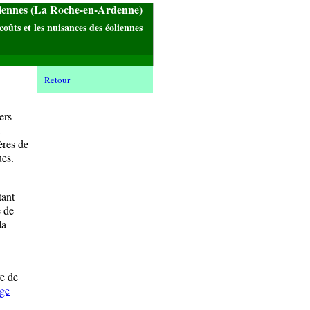
liennes (La Roche-en-Ardenne)
coûts et les nuisances des éoliennes
Retour
ers
t
ères de
ues.
tant
 de
la
re de
age