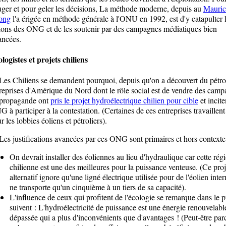
ger et pour geler les décisions, La méthode moderne, depuis au
Mauric
ong
l'a érigée en méthode générale à l'ONU en 1992, est d'y catapulter 
ions des ONG et de les soutenir par des campagnes médiatiques bien
ancées.
logistes et projets chiliens
 Chiliens se demandent pourquoi, depuis qu'on a découvert du pétrol
reprises d'Amérique du Nord dont le rôle social est de vendre des cam
 propagande ont
pris le projet hydroélectrique chilien pour cible
et incite
 à participer à la contestation. (Certaines de ces entreprises travaillent
r les lobbies éoliens et pétroliers).
 justifications avancées par ces ONG sont primaires et hors contexte
On devrait installer des éoliennes au lieu d'hydraulique car cette rég
chilienne est une des meilleures pour la puissance venteuse. (Ce proj
alternatif ignore qu'une ligné électrique utilisée pour de l'éolien inter
ne transporte qu'un cinquième à un tiers de sa capacité).
L'influence de ceux qui profitent de l'écologie se remarque dans le 
suivent : L'hydroélectricité de puissance est une énergie renouvelabl
dépassée qui a plus d'inconvénients que d'avantages ! (Peut-être par