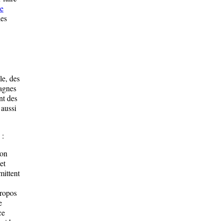
e
les
e, des
pagnes
nt des
 aussi
 :
ion
et
mittent
propos
e
ce