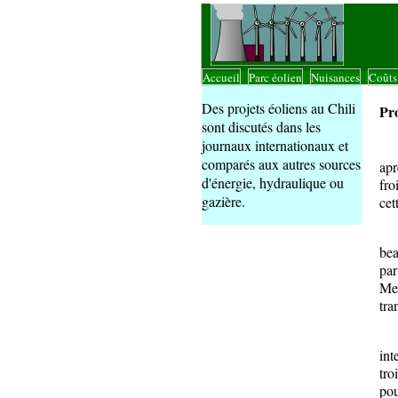
Accueil
Parc éolien
Nuisances
Coût
|
|
|
Des projets éoliens au Chili
Pro
sont discutés dans les
journaux internationaux et
Le 
comparés aux autres sources
apr
d'énergie, hydraulique ou
fro
gazière.
cet
La 
bea
pa
Mer
tra
La
int
tro
pou