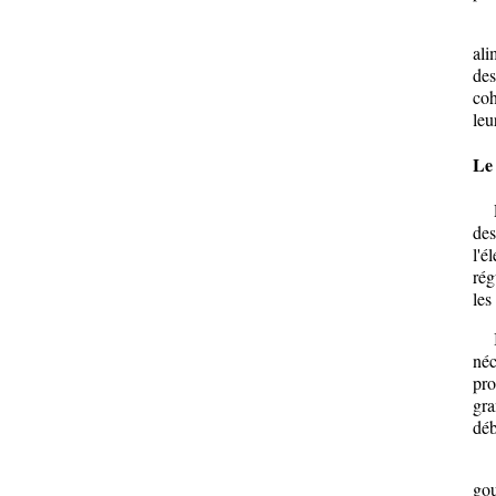
La 
ali
des
coh
leu
Le 
Pou
des
l'é
rég
les
Il 
néc
pro
gra
déb
L'é
gou