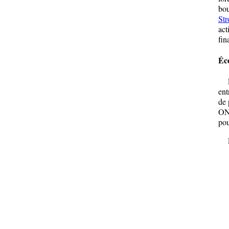
bou
Str
act
fin
Éco
Les
ent
de
ONG
pou
Les