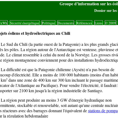
Groupe d’information sur les éo
Dossier sur les 
s kWh
Sécurité énergétique
Politique
Documents
Références
Liens
© 2009
|
|
|
|
|
|
|
jets éoliens et hydroélectriques au Chili
Sud du Chili (la partie ouest de la Patagonie) a les plus grands glaci
ès les pôles. La région autour de l'Antarctique est venteuse, pluvieuse e
ide. Le climat ressemble à celui du nord de la Norvège. Les grosses rivi
te région montagneuse conviennent pour des installations hydroélectriq
difficulté est que la Patagonie chilienne (Aysén) n'a pas besoin de
ucoup d'électricité. Elle a moins de 100 000 habitants (moins d'un habi
2
r km
dans une zone de 400 km sur 300 km incluant le passage maritime
cator de l'Atlantique au Pacifique). Pour vendre l'électricité, il faudrait 
nsporter sur 2100 km jusqu'à la région industrielle de Santiago.
 région peut produire au moins 3 GW d'énergie hydraulique non
ermittente, stockable et renouvelable, soit autant qu'une centrale nucléai
is réacteurs avec des barrages donnant l'équivalent de
stations de pomp
r la régulation hebdomadaire