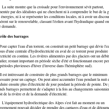
suite montre que la croisade pour l'environnement sévit partout,
mentée par des idéalistes qui ne cherchent ni à comprendre le but de la g
 énergies, ni à se représenter les conditions locales, ni à avoir un discou
érent sur le renouvelable, classant l'éolien avant l'hydraulique quand on
r demande.
rôle des barrages
r capter l'eau d'un torrent, on construit un petit barrage qui dévie l'e
sus d'une centrale d'hydroélectricité en aval de ce torrent pour produire
lectricité en continu. Les rivières alimentées par des glaciers ont un débit
ulier, restant important en période sèche d'été et fonctionnant encore pe
 périodes pluvieuses d'hiver (l'inverse dans l'hémisphère sud).
est intéressant de construire de plus grands barrages que le minimum
essaire pour un captage. On peut ainsi accumuler l'eau pendant la nuit e
duire ensuite plus d'électricité de jour pendant la période de pointe. De 
nds barrages permettent de s'adapter à la fois au changements saisonnie
it de la rivière et de la demande d'électricité.
quipement hydroélectrique des Alpes s'est fait au moment ou un
vernement pouvait décider de prendre des captages d'eau et de détourn