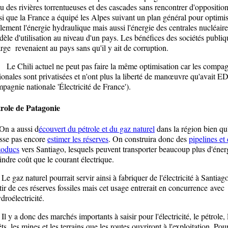
au des rivières torrentueuses et des cascades sans rencontrer d'opposition
si que la France a équipé les Alpes suivant un plan général pour optimi
lement l'énergie hydraulique mais aussi l'énergie des centrales nucléaire
èle d'utilisation au niveau d'un pays. Les bénéfices des sociétés publiq
rge revenaient au pays sans qu'il y ait de corruption.
Chili actuel ne peut pas faire la même optimisation car les compag
ionales sont privatisées et n'ont plus la liberté de manœuvre qu'avait ED
pagnie nationale 'Électricité de France').
role de Patagonie
 a aussi d
écouvert du pétrole et du gaz naturel
dans la région bien qu
sse pas encore
estimer les réserves
. On construira donc des
pipelines et
zoducs
vers Santiago, lesquels peuvent transporter beaucoup plus d'éner
ndre coût que le courant électrique.
gaz naturel pourrait servir ainsi à fabriquer de l'électricité à Santiag
tir de ces réserves fossiles mais cet usage entrerait en concurrence avec
ydroélectricité.
y a donc des marchés importants à saisir pour l'électricité, le pétrole, 
êts, les mines et les terrains que les routes ouvriront à l'exploitation. Pour