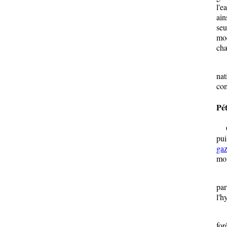
l'e
ain
seu
mod
cha
Le 
nat
com
Pét
On
pui
ga
moi
Le 
par
l'h
Il 
for