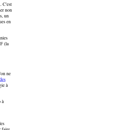
. C'est
ser non
s, un
ues en
nies
F (la
'on ne
 des
gie à
o à
les
 faire