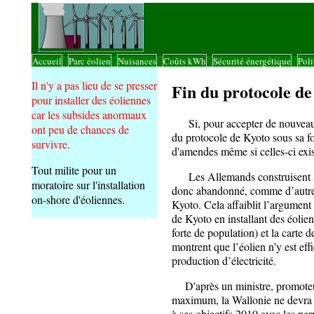
Accueil
Parc éolien
Nuisances
Coûts kWh
Sécurité énergétique
Poli
|
|
|
|
|
Il n'y a pas lieu de se presser
Fin du protocole de
pour installer des éoliennes
car les subsides anormaux
Si, pour accepter de nouveaux p
ont peu de chances de
du protocole de Kyoto sous sa fo
survivre.
d'amendes même si celles-ci exis
Tout milite pour un
Les Allemands construisent act
moratoire sur l'installation
donc abandonné, comme d’autre p
on-shore d'éoliennes.
Kyoto. Cela affaiblit l’argument
de Kyoto en installant des éolie
forte de population) et la carte
montrent que l’éolien n’y est eff
production d’électricité.
D'après un ministre, promoteur
maximum, la Wallonie ne devra p
à ses objectifs 2010 avec les pe