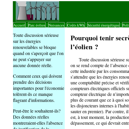
Accueil
Parc éolien
Nuisances
Coûts kWh
Sécurité énergétique
Poli
|
|
|
|
|
Toute discussion sérieuse
Pourquoi tenir secr
sur les énergies
l’éolien ?
renouvelables se bloque
quand on s'aperçoit que l'on
ne peut s'appuyer sur
Toute discussion sérieuse sur l
on se rend compte de l’absence 
aucune donnée réelle.
cette industrie par les consommat
Comment ceux qui doivent
s’attendre que les énergies reno
prendre des décisions
une comptabilité précise et vérif
importantes pour l'économie
compteurs électriques officiels s
compteur électrique de n’importe q
tolèrent-ils ce manque
plus de courant que ce à quoi son
flagrant d'informations.
les disjoncteurs internes à l'hab
Peut-être le souhaitent-ils?
sauter en premier). Par contre, il
Des données réelles
est, à tout moment, la productio
dépassement, ce qui devrait entr
montreraient-elles l'absence
de justification de la