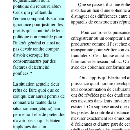
Que se passe-t-il si une éolie
politique du renouvelable?
installée au lieu d'une éolienne 
Ceux qui profitent de
distinguer des différences entre
l'éolien comptent-ils sur leur
appareils de constructeurs réputé
ignorance pour justifier les
profits qu'ils ont tiré de leur
Pour contrôler la puissance in
politique non rentable pour
enregistreur ou un compteur à m
l'intérêt général et ainsi ne
producteur comme il l’est chez c
pas devoir rendre compte
transparente pour vérifier son e
d'avoir escroqué les
frauduleux. Cela fausse aussi le
consommateurs par des
faire sauter le réseau public. On
avec des éoliennes conformes au
factures d'électricité
gonflées ?
On a appris qu’Electrabel avait
puissance quart horaire dévelop
La situation actuelle (leur
leur consommation de carburant 
refus de faire quoi que ce
ont été révélées par des étudia
soit qui leur aurait permis de
ces mesures dans leurs travaux n
connaître la réalité de la
existent. On suppose aussi que d
situation énergétique) leur
les postes de contrôle à distanc
permettra-t-elle de prétendre
mesurer exactement les émission
n'avoir pas su qu'ils étaient
d’éoliennes et d'autre part de c
impliqués dans un
vérifier si les subsides (certificat