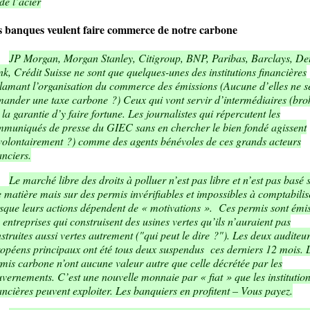
de l’acier
s banques veulent faire commerce de notre carbone
JP Morgan, Morgan Stanley, Citigroup, BNP, Paribas, Barclays, De
k, Crédit Suisse ne sont que quelques-unes des institutions financières
lamant l’organisation du commerce des émissions (Aucune d’elles ne 
ander une taxe carbone ?) Ceux qui vont servir d’intermédiaires (bro
 la garantie d’y faire fortune. Les journalistes qui répercutent les
muniqués de presse du GIEC sans en chercher le bien fondé agissent
volontairement ?) comme des agents bénévoles de ces grands acteurs
anciers.
Le marché libre des droits à polluer n’est pas libre et n’est pas basé 
 matière mais sur des permis invérifiables et impossibles à comptabilis
sque leurs actions dépendent de « motivations ». Ces permis sont émi
 entreprises qui construisent des usines vertes qu’ils n’auraient pas
struites aussi vertes autrement ("qui peut le dire ?"). Les deux auditeu
opéens principaux ont été tous deux suspendus ces derniers 12 mois. 
mis carbone n’ont aucune valeur autre que celle décrétée par les
vernements. C’est une nouvelle monnaie par « fiat » que les institutio
ancières peuvent exploiter. Les banquiers en profitent – Vous payez.