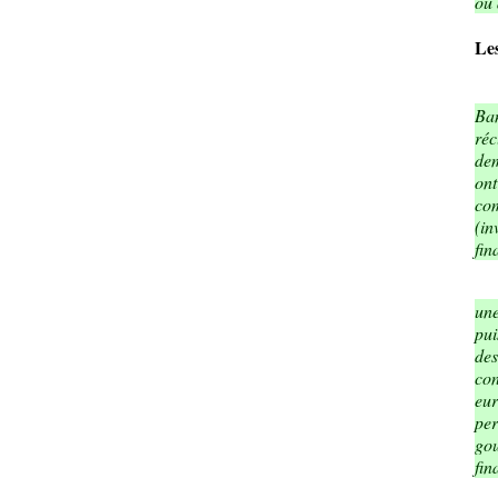
ou 
Le
Ban
réc
dem
ont
com
(in
fin
une
pui
des
con
eur
per
gou
fin