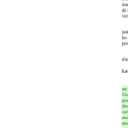
mar
de 
vic
Com
jus
les
pro
Les
d'
La 
un 
Une
pou
fin
car
mar
mar