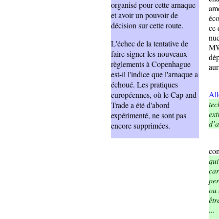
organisé pour cette arnaque
ame
et avoir un pouvoir de
éco
décision sur cette route.
ce 
nuc
L'échec de la tentative de
MW,
faire signer les nouveaux
dép
règlements à Copenhague
aur
est-il l'indice que l'arnaque a
Il 
échoué. Les pratiques
All
européennes, où le Cap and
tec
Trade a été d'abord
ext
expérimenté, ne sont pas
d’a
encore supprimées.
co
qui
car
per
ou 
êtr
...