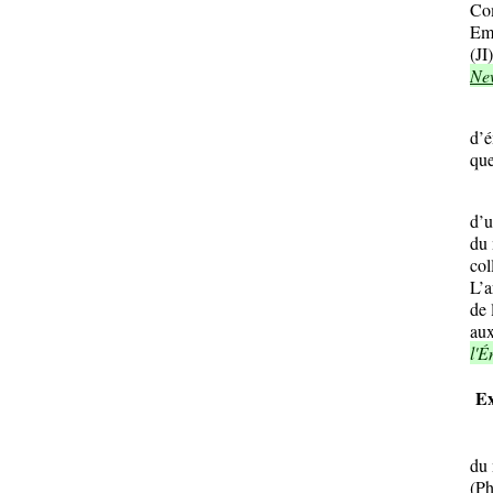
Com
Emi
(JI
Ne
Cet
d’é
que
On 
d’u
du 
col
L’a
de 
aux
l'É
Ex
V
du 
(Ph