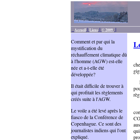
|
|
|
Accueil
Liens
© 2009
Comment et par qui la
Le
mystification du
réchauffement climatique dû
Une
à l'homme (AGW) est-elle
che
née et a-t-elle été
gig
développée?
Des
Il était difficile de trouver à
pou
qui profitait les règlements
règ
créés suite à l'AGW.
L'
Le voile a été levé après le
con
fiasco de la Conférence de
CO2
Copenhague. Ce sont des
aus
journalistes indiens qui l'ont
qui
expliqué.
pro