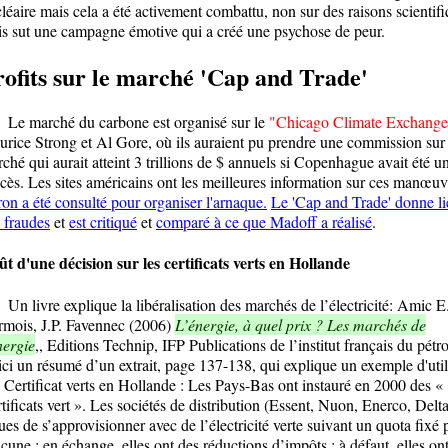
léaire mais cela a été activement combattu, non sur des raisons scientif
s sut une campagne émotive qui a créé une psychose de peur.
rofits sur le marché 'Cap and Trade'
 marché du carbone est organisé sur le
"Chicago Climate Exchange
rice Strong et Al Gore, où ils auraient pu prendre une commission sur
ché qui aurait atteint 3 trillions de $ annuels si Copenhague avait été u
cès. Les sites américains ont les meilleures information sur ces manœuv
on a été consulté pour organiser l'arnaque.
Le 'Cap and Trade' donne li
 fraudes
et
est critiqué
et
comparé à ce que Madoff a réalisé
.
t d'une décision sur les certificats verts en Hollande
livre explique la libéralisation des marchés de l’électricité: Amic E
mois, J.P. Favennec (2006)
L’énergie, à quel prix ? Les marchés de
nergie
,, Editions Technip, IFP Publications de l’institut français du pétro
ci un résumé d’un extrait, page 137-138, qui explique un exemple d'util
 Certificat verts en Hollande : Les Pays-Bas ont instauré en 2000 des «
tificats vert ». Les sociétés de distribution (Essent, Nuon, Enerco, Delta
ues de s’approvisionner avec de l’électricité verte suivant un quota fixé 
cune ; en échange, elles ont des réductions d’impôts ; à défaut, elles on