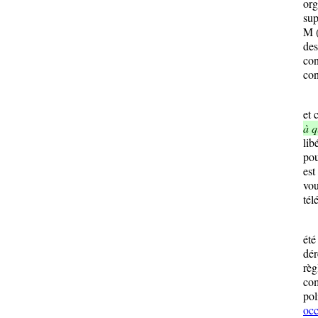
org
sup
M 
des
con
con
L
et 
à q
lib
pou
est
vou
tél
S
été
dér
règ
com
pol
occ