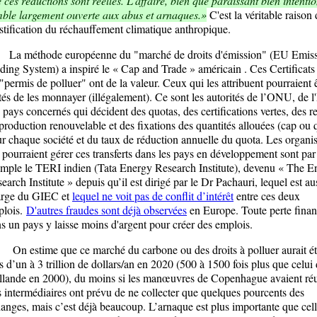
 ces réductions sont réelles. L'affaire, bien que paraissant bien intenti
ble largement ouverte aux abus et arnaques.»
C'est la véritable raison 
tification du réchauffement climatique anthropique.
 méthode européenne du "marché de droits d'émission" (EU Emis
ding System) a inspiré le « Cap and Trade » américain . Ces Certificats
"permis de polluer" ont de la valeur. Ceux qui les attribuent pourraient 
tés de les monnayer (illégalement). Ce sont les autorités de l’ONU, de l
 pays concernés qui décident des quotas, des certifications vertes, des r
production renouvelable et des fixations des quantités allouées (cap ou 
r chaque société et du taux de réduction annuelle du quota. Les organis
 pourraient gérer ces transferts dans les pays en développement sont par
mple le TERI indien (Tata Energy Research Institute), devenu « The E
earch Institute » depuis qu’il est dirigé par le Dr Pachauri, lequel est au
arge du GIEC et
lequel ne voit pas de conflit d’intérêt
entre ces deux
plois.
D'autres fraudes sont déjà observées
en Europe. Toute perte finan
s un pays y laisse moins d'argent pour créer des emplois.
estime que ce marché du carbone ou des droits à polluer aurait ét
s d’un à 3 trillion de dollars/an en 2020 (500 à 1500 fois plus que celui
lande en 2000), du moins si les manœuvres de Copenhague avaient réu
 intermédiaires ont prévu de ne collecter que quelques pourcents des
anges, mais c’est déjà beaucoup. L’arnaque est plus importante que cel