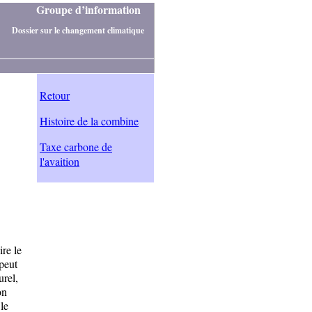
Groupe d’information
Dossier sur le changement climatique
Retour
Histoire de la combine
Taxe carbone de
l'avaition
re le
peut
urel,
on
le