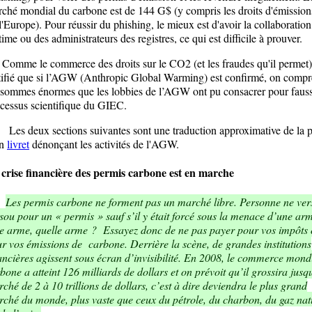
ché mondial du carbone est de 144 G$ (y compris les droits d'émissio
l'Europe). Pour réussir du phishing, le mieux est d'avoir la collaboration
time ou des administrateurs des registres, ce qui est difficile à prouver.
me le commerce des droits sur le CO2 (et les fraudes qu'il permet) 
tifié que si l’AGW (Anthropic Global Warming) est confirmé, on comp
 sommes énormes que les lobbies de l’AGW ont pu consacrer pour fauss
cessus scientifique du GIEC.
 deux sections suivantes sont une traduction approximative de la 
un
livret
dénonçant les activités de l'AGW.
crise financière des permis carbone est en marche
Les permis carbone ne forment pas un marché libre. Personne ne ver
sou pour un « permis » sauf s’il y était forcé sous la menace d’une ar
 arme, quelle arme ? Essayez donc de ne pas payer pour vos impôts
r vos émissions de carbone. Derrière la scène, de grandes institutions
ancières agissent sous écran d’invisibilité. En 2008, le commerce mond
bone a atteint 126 milliards de dollars et on prévoit qu’il grossira jusq
ché de 2 à 10 trillions de dollars, c’est à dire deviendra le plus grand
ché du monde, plus vaste que ceux du pétrole, du charbon, du gaz nat