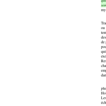
que
sem
mys
La
Tra
ou 
ten
des
de 
pou
qui
exe
Res
ch
em
dan
On 
plu
Hol
Les
éch