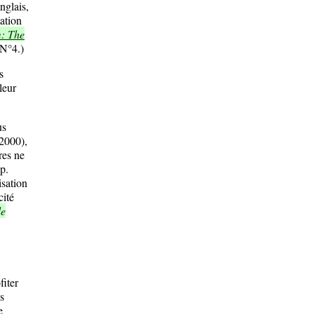
nglais,
ation
: The
 N°4.)
s
leur
us
 2000),
res ne
p.
isation
cité
de
fiter
s
e