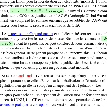
anisée par Enron pour la libéralisation de l’électricité (moins de 1 trilli
pléments sur les ventes d’électricité aux USA de 1996 à 2001 : Chevalie
(2004)
Les Grandes Batailles de l'Énergie,
Gallimard.). Comme le co
 droits sur le CO2 n’est justifié que si l’AGW (Anthropic Global Warmi
firmé, on comprend les sommes énormes que les lobbies de l’AGW ont
sacrer pour fausser le processus scientifique du GIEC.
es
marchés du « Cap and trade »
et de l’électricité sont rendus comp
confus pour y favoriser les coups de bourse. Bien que les auteurs de
L'é
uel prix?
soient très prudents, on peut conclure de leurs commentaires q
éralisation du marché de l’électricité a été une manœuvre d’une utilité n
r le bien général. Ils ne parlent presque pas du renouvelable. La libérali
 souvent attribuée à la droite mais elle a été aussi soutenue par d’autres 
laient mettre fin aux monopoles privés ou publics de l’électricité et du
éphone ou qui voulaient préparer un gouvernement mondial.
i le
"Cap and Trade"
avait réussi à passer à Copenhague, l'arnaque a
 plus importante que celle d'Enron sur la libéralisation de l'électricité (di
égulation bien qu'elle ne soit qu'un changement de régulation). Les
lements organisant le marché des permis de polluer sont suffisamment
pliqués pour cacher qu'ils dépendent de l'autorisation de fonctionnaires
iticiens à l'ONU, à la CE et dans différents pays et pourraient donc être
asions de pratiquer la corruption.
Les versions ont différents noms: