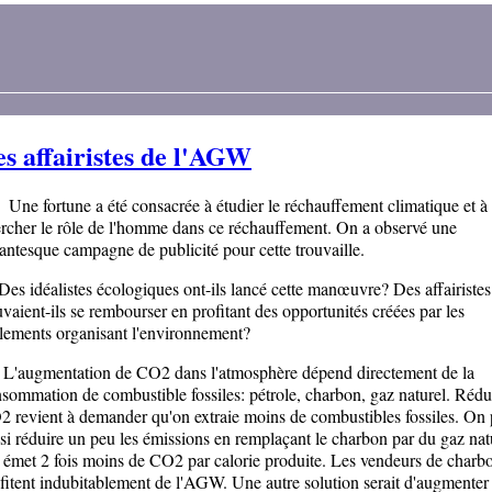
s affairistes de l'AGW
 fortune a été consacrée à étudier le réchauffement climatique et à
rcher le rôle de l'homme dans ce réchauffement. On a observé une
antesque campagne de publicité pour cette trouvaille.
 idéalistes écologiques ont-ils lancé cette manœuvre? Des affairistes
vaient-ils se rembourser en profitant des opportunités créées par les
lements organisant l'environnement?
augmentation de CO2 dans l'atmosphère dépend directement de la
sommation de combustible fossiles: pétrole, charbon, gaz naturel. Rédui
 revient à demander qu'on extraie moins de combustibles fossiles. On 
si réduire un peu les émissions en remplaçant le charbon par du gaz nat
 émet 2 fois moins de CO2 par calorie produite. Les vendeurs de charb
fitent indubitablement de l'AGW. Une autre solution serait d'augmenter 