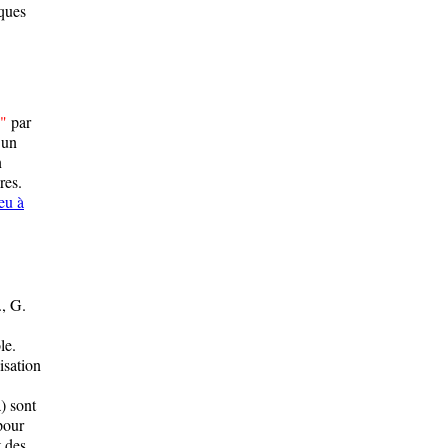
iques
"
par
 un
n
res.
eu à
., G.
le.
isation
) sont
pour
t des