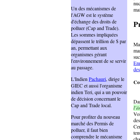
nuc
Un des mécanismes de
mai
l'AGW est le système
d'échange des droits de
P
polluer (Cap and Trade).
Les sommes impliquées
Le
dépassent le trillion de $ par
Mau
an, permettant aux
mar
organismes gérant
suc
l'environnement de se servir
Enr
au passage.
des
L'Indien
Pachauri
, dirige le
Coû
GIEC et aussi l'organisme
indien Teri, qui a un pouvoir
Un 
de décision concernant le
Dar
Cap and Trade local.
l’é
Voi
Pour profiter du nouveau
des
marché des Permis de
Cer
polluer, il faut bien
ten
comprendre le mécanisme
cha