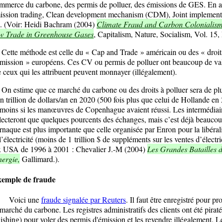
merce du carbone, des permis de polluer, des émissions de GES. En a
ssion trading, Clean development mechanism (CDM), Joint implement
). (Voir: Heidi Bachram (2004)
Climate Fraud and Carbon Colonialism
w Trade in Greenhouse Gases
, Capitalism, Nature, Socialism, Vol. 15,
te méthode est celle du « Cap and Trade » américain ou des « droit
mission » européens. Ces CV ou permis de polluer ont beaucoup de va
 ceux qui les attribuent peuvent monnayer (illégalement).
estime que ce marché du carbone ou des droits à polluer sera de pl
n trillion de dollars/an en 2020 (500 fois plus que celui de Hollande en
moins si les manœuvres de Copenhague avaient réussi. Les intermédiai
lecteront que quelques pourcents des échanges, mais c’est déjà beaucou
rnaque est plus importante que celle organisée par Enron pour la libéral
l’électricité (moins de 1 trillion $ de suppléments sur les ventes d’électri
 USA de 1996 à 2001 : Chevalier J.-M (2004)
Les Grandes Batailles 
nergie,
Gallimard.).
emple de fraude
oici une
fraude signalée par Reuters
. Il faut être enregistré pour pro
marché du carbone. Les registres administratifs des clients ont été piraté
ishing) pour voler des permis d'émission et les revendre illégalement. L