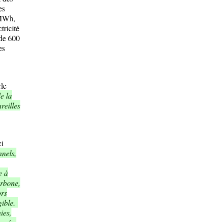
es
/MWh,
tricité
 de 600
es
rle
e la
reilles
ci
nels,
e à
arbone,
ors
gible.
ies,