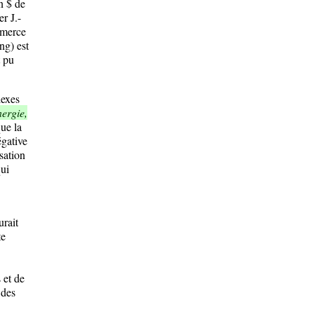
on $ de
r J.-
mmerce
ng) est
 pu
lexes
nergie,
ue la
égative
sation
qui
urait
te
 et de
 des