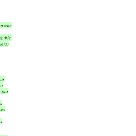
utsche
semble
kers)
sur
er
s par
rs
Les
ns