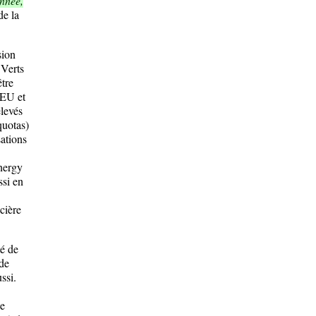
onnée,
de la
sion
 Verts
être
'EU et
elevés
quotas)
ations
nergy
ssi en
cière
é de
 de
ssi.
le