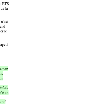
ns ETS
 de la
n’est
rend
er le
page 5
serait
me.
 ou
ial du
u’à un
urel