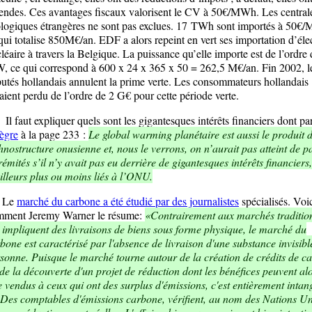
ndes. Ces avantages fiscaux valorisent le CV à 50€/MWh. Les central
logiques étrangères ne sont pas exclues. 17 TWh sont importés à 50€
qui totalise 850M€/an. EDF a alors repeint en vert ses importation d’élec
léaire à travers la Belgique. La puissance qu’elle importe est de l’ordre
 ce qui correspond à 600 x 24 x 365 x 50 = 262,5 M€/an. Fin 2002, l
utés hollandais annulent la prime verte. Les consommateurs hollandais
aient perdu de l’ordre de 2 G€ pour cette période verte.
faut expliquer quels sont les gigantesques intérêts financiers dont pa
ègre
à la page 233 :
Le global warming planétaire est aussi le produit d
hnostructure onusienne et, nous le verrons, on n’aurait pas atteint de pa
rémités s’il n’y avait pas eu derrière de gigantesques intérêts financiers,
illeurs plus ou moins liés à l’ONU.
Le
marché du carbone a été étudié par des journalistes
spécialisés. Voi
mment Jeremy Warner le résume:
«Contrairement aux marchés tradition
 impliquent des livraisons de biens sous forme physique, le marché du
bone est caractérisé par l'absence de livraison d'une substance invisibl
sonne. Puisque le marché tourne autour de la création de crédits de c
de la découverte d'un projet de réduction dont les bénéfices peuvent al
e vendus à ceux qui ont des surplus d'émissions, c'est entièrement intan
 Des comptables d'émissions carbone, vérifient, au nom des Nations Un