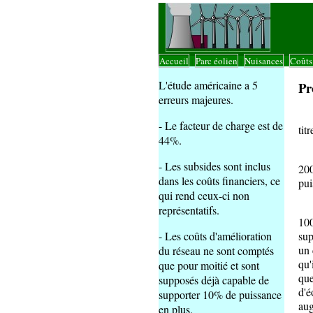
Accueil
Parc éolien
Nuisances
Coût
|
|
|
L'étude américaine a 5
Pr
erreurs majeures.
Le 
- Le facteur de charge est de
tit
44%.
Ce
- Les subsides sont inclus
200
dans les coûts financiers, ce
pui
qui rend ceux-ci non
Le 
représentatifs.
100
- Les coûts d'amélioration
sup
un 
du réseau ne sont comptés
qu'
que pour moitié et sont
que
supposés déjà capable de
d'é
supporter 10% de puissance
aug
en plus.