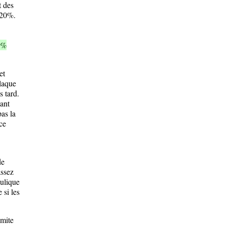
t des
e 20%.
0%
et
plaque
s tard.
sant
as la
ce
de
assez
aulique
 si les
imite