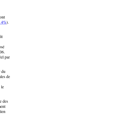
sont
e 4%
).
it
osé
06.
éel par
r du
ales de
 le
e des
ment
lien