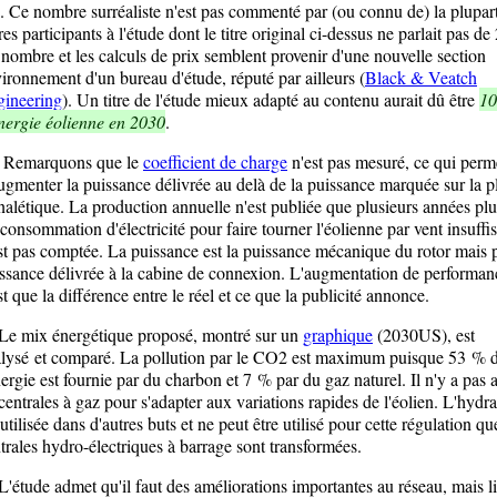
. Ce nombre surréaliste n'est pas commenté par (ou connu de) la plupar
res participants à l'étude dont le titre original ci-dessus ne parlait pas d
nombre et les calculs de prix semblent provenir d'une nouvelle section
ironnement d'un bureau d'étude, réputé par ailleurs (
Black & Veatch
ineering
). Un titre de l'étude mieux adapté au contenu aurait dû être
1
nergie éolienne en 2030
.
marquons que le
coefficient de charge
n'est pas mesuré, ce qui perm
ugmenter la puissance délivrée au delà de la puissance marquée sur la 
nalétique. La production annuelle n'est publiée que plusieurs années plu
consommation d'électricité pour faire tourner l'éolienne par vent insuffi
st pas comptée. La puissance est la puissance mécanique du rotor mais p
ssance délivrée à la cabine de connexion. L'augmentation de performan
st que la différence entre le réel et ce que la publicité annonce.
 mix énergétique proposé, montré sur un
graphique
(2030US), est
lysé et comparé. La pollution par le CO2 est maximum puisque 53 % 
nergie est fournie par du charbon et 7 % par du gaz naturel. Il n'y a pas 
centrales à gaz pour s'adapter aux variations rapides de l'éolien. L'hydr
 utilisée dans d'autres buts et ne peut être utilisé pour cette régulation que
trales hydro-électriques à barrage sont transformées.
tude admet qu'il faut des améliorations importantes au réseau, mais l