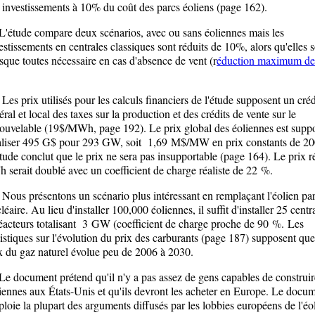
 investissements à 10% du coût des parcs éoliens (page 162).
tude compare deux scénarios, avec ou sans éoliennes mais les
estissements en centrales classiques sont réduits de 10%, alors qu'elles 
sque toutes nécessaire en cas d'absence de vent (r
éduction maximum d
 prix utilisés pour les calculs financiers de l'étude supposent un créd
éral et local des taxes sur la production et des crédits de vente sur le
ouvelable (19$/MWh, page 192). Le prix global des éoliennes est supp
aliser 495 G$ pour 293 GW, soit 1,69 M$/MW en prix constants de 20
tude conclut que le prix ne sera pas insupportable (page 164). Le prix r
 serait doublé avec un coefficient de charge réaliste de 22 %.
s présentons un scénario plus intéressant en remplaçant l'éolien pa
léaire. Au lieu d'installer 100,000 éoliennes, il suffit d'installer 25 centr
éacteurs totalisant 3 GW (coefficient de charge proche de 90 %. Les
tistiques sur l'évolution du prix des carburants (page 187) supposent que
x du gaz naturel évolue peu de 2006 à 2030.
document prétend qu'il n'y a pas assez de gens capables de construir
iennes aux États-Unis et qu'ils devront les acheter en Europe. Le docu
loie la plupart des arguments diffusés par les lobbies européens de l'éo