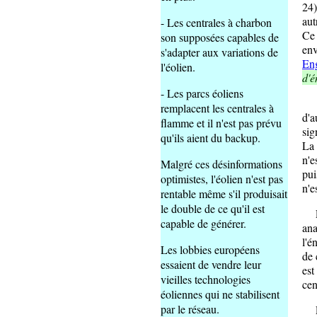
24)
aut
- Les centrales à charbon
Ce 
son supposées capables de
env
s'adapter aux variations de
Eng
l'éolien.
d'é
- Les parcs éoliens
Re
remplacent les centrales à
d'a
flamme et il n'est pas prévu
sig
qu'ils aient du backup.
La 
n'e
Malgré ces désinformations
pui
optimistes, l'éolien n'est pas
n'e
rentable même s'il produisait
le double de ce qu'il est
Le
capable de générer.
ana
l'é
Les lobbies européens
de 
essaient de vendre leur
est
vieilles technologies
cen
éoliennes qui ne stabilisent
par le réseau.
L'é