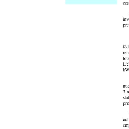
ces
L'é
inv
pre
Les
féd
ren
tot
L'é
kWh
Nou
nuc
3 r
sta
pri
Le 
éol
emp