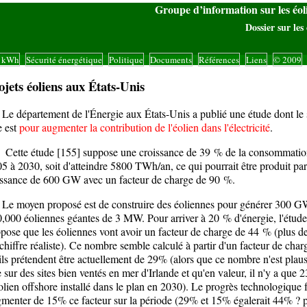
Groupe d’information sur les éo
Dossier sur les 
s kWh
Sécurité énergétique
Politique
Documents
Références
Liens
© 2009
|
|
|
|
|
|
|
ojets éoliens aux États-Unis
département de l'Énergie aux États-Unis a publié une étude dont le 
re est
pour augmenter la contribution de l'éolien dans l'électricité
.
tte étude [155] suppose une croissance de 39 % de la consommatio
5 à 2030, soit d'atteindre 5800 TWh/an, ce qui pourrait être produit pa
ssance de 600 GW avec un facteur de charge de 90 %.
moyen proposé est de construire des éoliennes pour générer 300 GW
,000 éoliennes géantes de 3 MW. Pour arriver à 20 % d'énergie, l'étude
pose que les éoliennes vont avoir un facteur de charge de 44 % (plus de
chiffre réaliste). Ce nombre semble calculé à partir d'un facteur de char
ils prétendent être actuellement de 29% (alors que ce nombre n'est plaus
 sur des sites bien ventés en mer d'Irlande et qu'en valeur, il n'y a que 
olien offshore installé dans le plan en 2030). Le
progrès technologique
f
menter de 15% ce facteur sur la période (29% et 15% égalerait 44% ? 