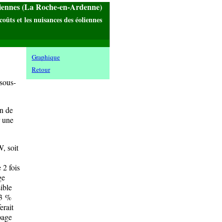
liennes (La Roche-en-Ardenne)
coûts et les nuisances des éoliennes
Graphique
Retour
sous-
n de
r une
, soit
 2 fois
ge
ible
23 %
erait
page