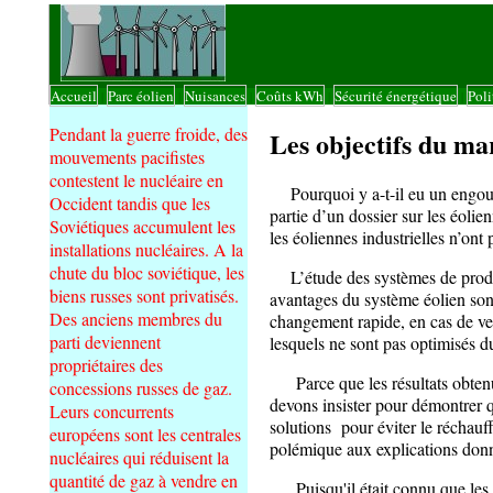
Accueil
Parc éolien
Nuisances
Coûts kWh
Sécurité énergétique
Poli
|
|
|
|
|
Pendant la guerre froide, des
Les objectifs du mar
mouvements pacifistes
contestent le nucléaire en
Pourquoi y a-t-il eu un engouem
Occident tandis que les
partie d’un dossier sur les éolie
Soviétiques accumulent les
les éoliennes industrielles n’ont
installations nucléaires. A la
chute du bloc soviétique, les
L’étude des systèmes de produc
biens russes sont privatisés.
avantages du système éolien sont
Des anciens membres du
changement rapide, en cas de ve
parti deviennent
lesquels ne sont pas optimisés d
propriétaires des
Parce que les résultats obtenus
concessions russes de gaz.
devons insister pour démontrer qu
Leurs concurrents
solutions pour éviter le réchauf
européens sont les centrales
polémique aux explications donn
nucléaires qui réduisent la
quantité de gaz à vendre en
Puisqu'il était connu que les é