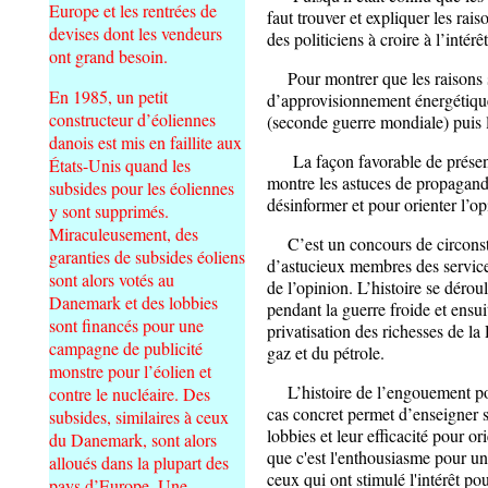
Europe et les rentrées de
faut trouver et expliquer les rai
devises dont les vendeurs
des politiciens à croire à l’intérê
ont grand besoin.
Pour montrer que les raisons so
En 1985, un petit
d’approvisionnement énergétique,
constructeur d’éoliennes
(seconde guerre mondiale) puis 
danois est mis en faillite aux
La façon favorable de présenter
États-Unis quand les
montre les astuces de propagande
subsides pour les éoliennes
désinformer et pour orienter l’op
y sont supprimés.
Miraculeusement, des
C’est un concours de circonsta
garanties de subsides éoliens
d’astucieux membres des services 
sont alors votés au
de l’opinion. L’histoire se déro
Danemark et des lobbies
pendant la guerre froide et ensu
sont financés pour une
privatisation des richesses de la
campagne de publicité
gaz et du pétrole.
monstre pour l’éolien et
L’histoire de l’engouement pour
contre le nucléaire. Des
cas concret permet d’enseigner
subsides, similaires à ceux
lobbies et leur efficacité pour or
du Danemark, sont alors
que c'est l'enthousiasme pour 
alloués dans la plupart des
ceux qui ont stimulé l'intérêt pou
pays d’Europe. Une