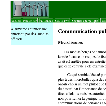
Accueil
Parc éolien
Nuisances
Coûts kWh
Sécurité énergétique
Poli
|
|
|
|
|
Alarmisme antinucléaire
Communication pub
entretenu par des médias
officiels.
Microfissures
Les médias belges ont annoncé 
fermée à cause de risques de fiss
avait été arrêtée pour un entret
que cette centrale a été examiné
Ce qui semble détecté par des
plus à des microbulles qu'à des 
ont-ils choisi un mot plutôt que l
du hasard, vu l'importance de c
titres affolants mais les autorité
non pour semer la panique. Il y 
communications de certaines age