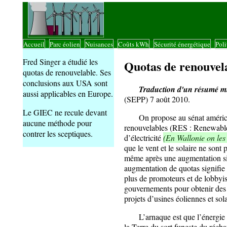
Accueil
Parc éolien
Nuisances
Coûts kWh
Sécurité énergétique
Poli
|
|
|
|
|
Fred Singer a étudié les
Quotas de renouvel
quotas de renouvelable. Ses
conclusions aux USA sont
Traduction d'un résumé mis 
aussi applicables en Europe.
(SEPP) 7 août 2010.
Le GIEC ne recule devant
On propose au sénat américain
aucune méthode pour
renouvelables (RES : Renewable 
contrer les sceptiques.
d’électricité
(En Wallonie on le
que le vent et le solaire ne sont
même après une augmentation sig
augmentation de quotas signifie
plus de promoteurs et de lobbyist
gouvernements pour obtenir des 
projets d’usines éoliennes et sola
L’arnaque est que l’énergie p
la Terre du sort funeste du réc