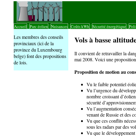
Accueil
Parc éolien
Nuisances
Coûts kWh
Sécurité énergétique
Poli
|
|
|
|
|
Les membres des conseils
Vols à basse altitud
provinciaux (ici de la
province du Luxembourg
Il convient de retravailler la d
belge) font des propositions
mai 2008. Voici une proposition
de lois.
Proposition de motion au cons
Vu le faible potentiel éol
Vu l’urgence du développe
nombre croissant d’éolie
sécurité d’approvisionnem
Vu l’augmentation conséc
venant de Russie et des con
Vu que ces conflits nécess
sous les radars par des vol
Vu que le développement 