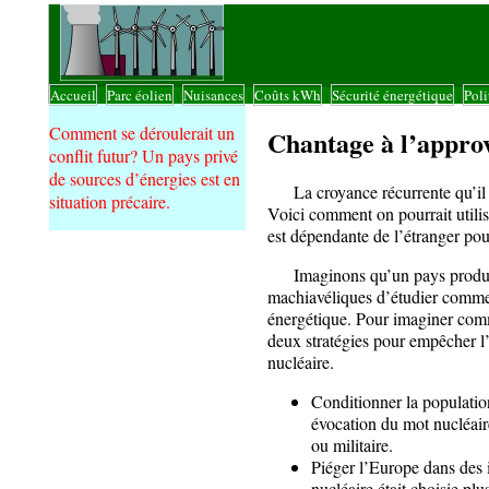
Accueil
Parc éolien
Nuisances
Coûts kWh
Sécurité énergétique
Poli
|
|
|
|
|
Comment se déroulerait un
Chantage à l’appro
conflit futur? Un pays privé
de sources d’énergies est en
La croyance récurrente qu’il n
situation précaire.
Voici comment on pourrait utilis
est dépendante de l’étranger pour
Imaginons qu’un pays producte
machiavéliques d’étudier commen
énergétique. Pour imaginer comm
deux stratégies pour empêcher l
nucléaire.
Conditionner la population
évocation du mot nucléaire 
ou militaire.
Piéger l’Europe dans des i
nucléaire était choisie plu