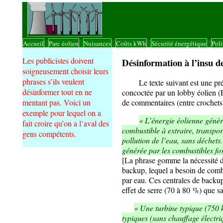
Accueil
Parc éolien
Nuisances
Coûts kWh
Sécurité énergétique
Poli
|
|
|
|
|
Les publicistes doivent
Désinformation à l’insu d
soigneusement choisir leurs
phrases s’ils veulent
Le texte suivant est une prése
désinformer tout en ne
concoctée par un lobby éolien (Ex
mentant pas. Voici un
de commentaires (entre crochets
exemple pour lequel on a
« L’énergie éolienne génère
fait croire qu’on a l’aval des
combustible à extraire, transpor
gens compétents.
pollution de l’eau, sans déchets
générée par les combustibles foss
[La phrase gomme la nécessité 
backup, lequel a besoin de comb
par eau. Ces centrales de backup
effet de serre (70 à 80 %) que sa
« Une turbine typique (750 
typiques (sans chauffage électri