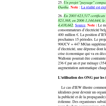
25
.
Un projet "paysage" compar
Note
Ourthe
.
:
La réalité est exp
26
.
En 2003 623,517 certificats
823,368, en 2006 1,144,644, le
Note :
4,438,662
.
Source
.
Le mo
consommateurs d’électricité bel
400 million €. La position d’IE
prochaines 15 périodes. Le proj
90€/CV = 447 M€/an supplément
d’électricité, une dépense dont le
crise économique qui va en décou
Wallonie pourrait être contrainte
236 € par an et par ménage (354 
augmentation automatique chaque
L'utilisation des ONG par les 
Le cas d'IEW illustre comment
idéalistes pour devenir un organ
la publicité et de la propagande) 
éolienne. Des organismes subsidi