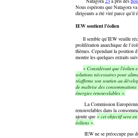
Natagora
23
a pris des
pos
Nous espérons que Natagora va c
dirigeants a été viré parce qu’il 
IEW soutient l’éolien
Il semble qu’IEW veuille récu
prolifération anarchique de l’éol
thèmes. Cependant la position 
montre les quelques extraits suiv
« Considérant que l'éolien e
solutions nécessaires pour alim
réaffirme son soutien au dévelo
de maîtrise des consommations e
énergies renouvelables ».
La Commission Européenne pré
renouvelables dans la consommat
ajoute que
« cet objectif sera e
éoliens »
.
IEW ne se préoccupe pas des ra