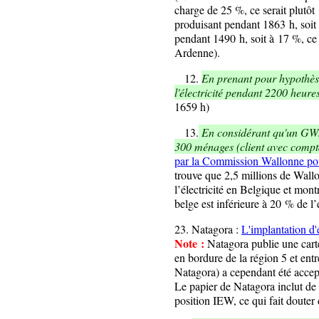
charge de 25 %, ce serait plut
produisant pendant 1863 h, soit
pendant 1490 h, soit à 17 %, ce
Ardenne).
12
.
En prenant pour hypothèse
l'électricité pendant 2200 heure
1659 h)
13
.
En considérant qu'un GWh
300 ménages (client avec compt
par la Commission Wallonne p
trouve que 2,5 millions de Wal
l’électricité en Belgique et mo
belge est inférieure à 20 % de 
23
. Natagora :
L'implantation d
Note :
Natagora publie une cart
en bordure de la région 5 et entr
Natagora) a cependant été accep
Le papier de Natagora inclut de 
position IEW, ce qui fait douter