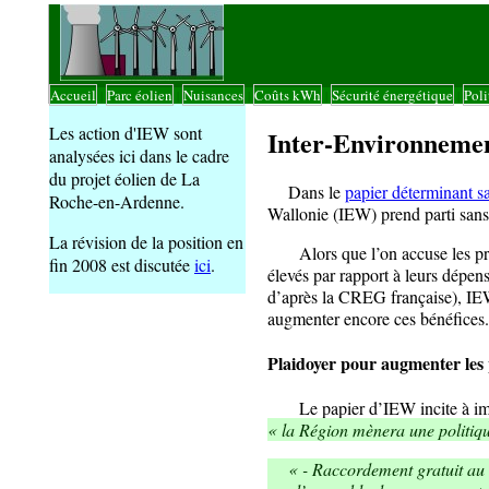
Accueil
Parc éolien
Nuisances
Coûts kWh
Sécurité énergétique
Poli
|
|
|
|
|
Les action d'IEW sont
Inter-Environneme
analysées ici dans le cadre
du projet éolien de La
Dans le
papier déterminant sa
Roche-en-Ardenne.
Wallonie (IEW) prend parti sans 
La révision de la position en
Alors que l’on accuse les prom
fin 2008 est discutée
ici
.
élevés par rapport à leurs dépens
d’après la CREG française), IEW 
augmenter encore ces bénéfices.
Plaidoyer pour augmenter les 
Le papier d’IEW incite à impl
« la Région mènera une politiqu
« - Raccordement gratuit au ré