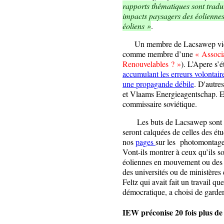
rapports thématiques sont tradui
impacts paysagers des éoliennes e
éoliens »
.
Un membre de Lacsawep vient du
comme membre d’une
« Associ
Renouvelables ? »
). L’Apere s’é
accumulant les erreurs volontair
une propagande débile
. D'autr
et Vlaams Energieagentschap. Es
commissaire soviétique.
Les buts de Lacsawep sont décr
seront calquées de celles des ét
nos
pages
sur les photomontage
Vont-ils montrer à ceux qu’ils s
éoliennes en mouvement ou des 
des universités ou de ministères 
Feltz qui avait fait un travail q
démocratique, a choisi de garder
IEW préconise 20 fois plus de