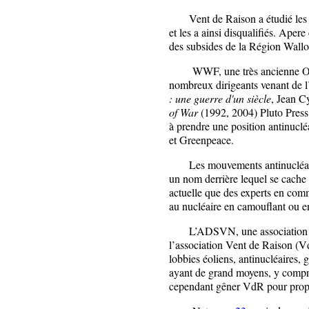
Vent de Raison a étudié les 
et les a ainsi disqualifiés. Ap
des subsides de la Région Wallo
WWF, une très ancienne ONG é
nombreux dirigeants venant de l
: une guerre d'un siècle
, Jean C
of War
(1992, 2004) Pluto Pres
à prendre une position antinucl
et Greenpeace.
Les mouvements antinucléaires
un nom derrière lequel se cache 
actuelle que des experts en com
au nucléaire en camouflant ou en
L’ADSVN, une association sub
l’association Vent de Raison (Vd
lobbies éoliens, antinucléaires, 
ayant de grand moyens, y compri
cependant gêner VdR pour propa