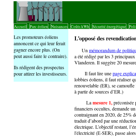
Accueil
Parc éolien
Nuisances
Coûts kWh
Sécurité énergétique
Poli
|
|
|
|
|
Les promoteurs éoliens
L’opposé des revendication
annoncent ce qui leur ferait
gagner encore plus. (On
Un
mémorandum de politique 
peut aussi faire le contraire).
a été rédigé par les 3 principau
Vlanderen. Il suggère 20 mesure
Ils rédigent des prospectus
Il faut lire une
page explica
pour attirer les investisseurs.
lobbies éoliens, il faut réaliser 
renouvelable (ER), se camoufle 
à partir de sources d’ER.)
mesure 1,
La
préconisée p
financiers occultes, demande un 
contraignant en 2020, de 25% de
traduit d’abord par une réduct
électrique. L’objectif restant, l
l'électricité (E-SER), passe alo