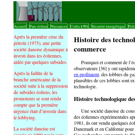
Accueil
Parc éolien
Nuisances
Coûts kWh
Sécurité énergétique
Poli
|
|
|
|
|
Après la première crise du
Histoire des technol
pétrole (1975), une petite
commerce
société danoise dynamique à
investi dans les éoliennes,
aidée par quelques subsides.
Pourquoi et comment de l’éolien
observateurs [36] y ont rapideme
Après la faillite de la
en profitaient,
des lobbies du ga
branche américaine de la
plausibles de ces lobbies sont e
société suite à la suppression
technologie.
de subsides éoliens, les
Histoire technologique de
promoteurs se sont rendu
compte que la première
Une société danoise de construc
urgence était d’investir dans
des éoliennes expérimentales apr
le lobbying.
1981, ils ont vendu quelques éo
La société danoise est
Danemark et en Californie pour d
sauvée en 1989 par le vote
Ces recherches ont permis le dév