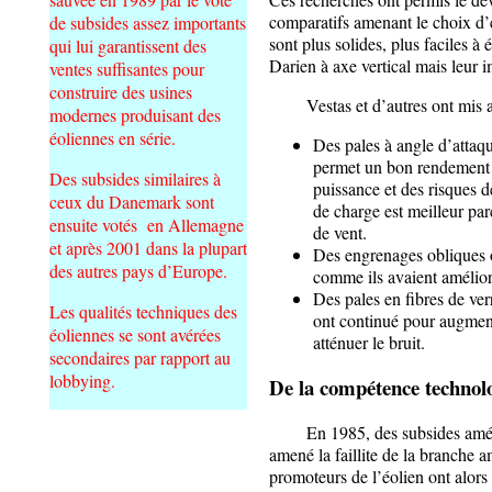
comparatifs amenant le choix d’é
de subsides assez importants
sont plus solides, plus faciles à
qui lui garantissent des
Darien à axe vertical mais leur 
ventes suffisantes pour
construire des usines
Vestas et d’autres ont mis au 
modernes produisant des
éoliennes en série.
Des pales à angle d’attaq
permet un bon rendement à
Des subsides similaires à
puissance et des risques d
ceux du Danemark sont
de charge est meilleur par
ensuite votés en Allemagne
de vent.
et après 2001 dans la plupart
Des engrenages obliques o
des autres pays d’Europe.
comme ils avaient amélioré
Des pales en fibres de ve
Les qualités techniques des
ont continué pour augment
éoliennes se sont avérées
atténuer le bruit.
secondaires par rapport au
lobbying.
De la compétence technol
En 1985, des subsides américai
amené la faillite de la branche a
promoteurs de l’éolien ont alors