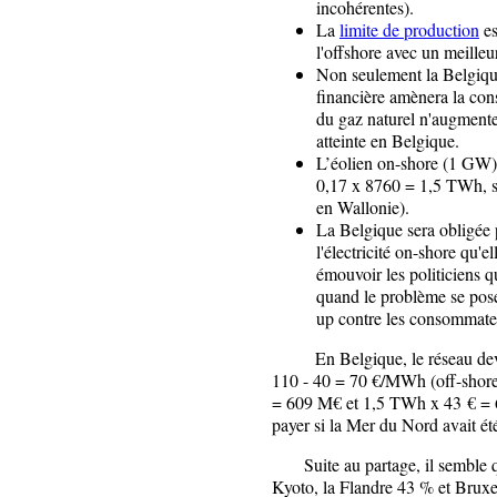
incohérentes).
La
limite de production
es
l'offshore avec un meilleu
Non seulement la Belgique
financière amènera la con
du gaz naturel n'augmente 
atteinte en Belgique.
L’éolien on-shore (1 GW)
0,17 x 8760 = 1,5 TWh, s
en Wallonie).
La Belgique sera obligée p
l'électricité on-shore qu'e
émouvoir les politiciens qu
quand le problème se pos
up contre les consommateurs
En Belgique, le réseau devra
110 - 40 = 70 €/MWh (off-shore
= 609 M€ et 1,5 TWh x 43 € = 6
payer si la Mer du Nord avait ét
Suite au partage, il semble qu
Kyoto, la Flandre 43 % et Bruxel