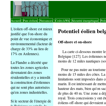
Accueil
Parc éolien
Nuisances
Coûts kWh
Sécurité énergétique
Poli
|
|
|
|
|
L'éolien off-shore est mieux
Potentiel éolien be
justifié que l'on-shore du
point de vue économique et
Off-shore et on-shore
environnemental (facteur de
charge de 33% au lieu de
La carte ci-dessous montre les p
17% en Ardennes).
Belgique [127]. Les éoliennes n
moins de 12 miles nautiques (so
La Flandre a décrété que
toutes les zones agricoles
Pour ne pas nuire au tourisme en
devenaient des zones
moins de 15 miles des côtes. La 
résidentielles et y a interdit
limitations sont imposées dans c
la construction d'éoliennes
marin. Il est intéressant de mett
qui ne sont plus autorisées
hauteur des mats, bien qu'on sa
qu'en zones industrielles.
de plus de 40 m. Une zone a déjà
royal. Trois concessions y ont ét
Si le secteur de l'énergie de
éoliens off-shore qui devraient
la Belgique se scinde, la