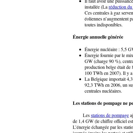
Il faut avoir une puissan
installée (La
réduction du
Ces centrales à gaz serven
éoliennes n’augmentent pas
toutes indisponibles.
Énergie annuelle générée
Énergie nucléaire : 5,5
Énergie fournie par le mix
GW (charge 90 %), centra
production belge était d
100 TWh en 2007). Il y a d
La Belgique importait 4,
92,3 TWh en 2006, un sup
centrales nucléaires.
Les stations de pompage ne pe
Les
stations de pompage
aj
de 1,4 GW (le chiffre officiel es
L’énergie échangée par les stati
journée (moins les pertes) et uti