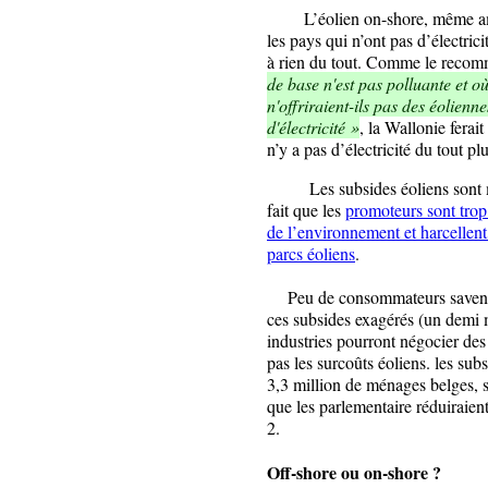
L’éolien on-shore, même
a
les pays qui n’ont pas d’électric
à rien du tout. Comme le reco
de base n'est pas polluante et o
n'offriraient-ils pas des éolienn
d'électricité »
, la Wallonie ferait
n’y a pas d’électricité du tout pl
Les subsides éoliens sont man
fait que les
promoteurs sont trop
de l’environnement et harcellent
parcs éoliens
.
Peu de consommateurs savent q
ces subsides exagérés (un demi 
industries pourront négocier des
pas les surcoûts éoliens. les subs
3,3 million de ménages belges, 
que les parlementaire réduiraien
2.
Off-shore ou on-shore ?