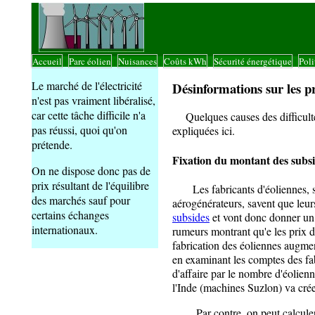
Accueil
Parc éolien
Nuisances
Coûts kWh
Sécurité énergétique
Poli
|
|
|
|
|
Le marché de l'électricité
Désinformations sur les p
n'est pas vraiment libéralisé,
car cette tâche difficile n'a
Quelques causes des difficultés 
pas réussi, quoi qu'on
expliquées ici.
prétende.
Fixation du montant des subs
On ne dispose donc pas de
prix résultant de l'équilibre
Les fabricants d'éoliennes, s
des marchés sauf pour
aérogénérateurs, savent que leu
certains échanges
subsides
et vont donc donner un 
internationaux.
rumeurs montrant qu'e les prix de
fabrication des éoliennes augment
en examinant les comptes des fabr
d'affaire par le nombre d'éolie
l'Inde (machines Suzlon) va crée
Par contre, on peut calculer p